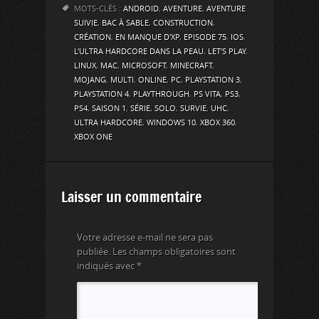
MOTS-CLÉS :
ANDROID
,
AVENTURE
,
AVENTURE
SUIVIE
,
BAC À SABLE
,
CONSTRUCTION
,
CRÉATION
,
EN MANQUE D'XP
,
EPISODE 75
,
IOS
,
L'ULTRA HARDCORE DANS LA PEAU
,
LET'S PLAY
,
LINUX
,
MAC
,
MICROSOFT
,
MINECRAFT
,
MOJANG
,
MULTI
,
ONLINE
,
PC
,
PLAYSTATION 3
,
PLAYSTATION 4
,
PLAYTHROUGH
,
PS VITA
,
PS3
,
PS4
,
SAISON 1
,
SÉRIE
,
SOLO
,
SURVIE
,
UHC
,
ULTRA HARDCORE
,
WINDOWS 10
,
XBOX 360
,
XBOX ONE
Laisser un commentaire
Votre adresse e-mail ne sera pas
publiée.
Les champs obligatoires sont
indiqués avec
*