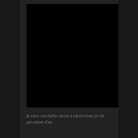
Je veux une belle canne à pêche mais je n’ai
pas assez d’xp.