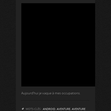
Aujourd’hui je vaque à mes occupations.
MOTS-CLÉS :
ANDROID
,
AVENTURE
,
AVENTURE