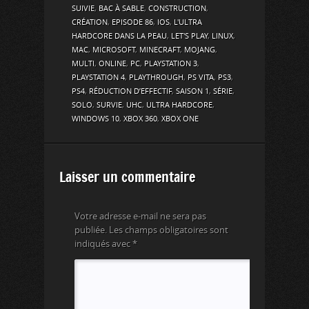
SUIVIE
,
BAC À SABLE
,
CONSTRUCTION
,
CRÉATION
,
EPISODE 86
,
IOS
,
L'ULTRA
HARDCORE DANS LA PEAU
,
LET'S PLAY
,
LINUX
,
MAC
,
MICROSOFT
,
MINECRAFT
,
MOJANG
,
MULTI
,
ONLINE
,
PC
,
PLAYSTATION 3
,
PLAYSTATION 4
,
PLAYTHROUGH
,
PS VITA
,
PS3
,
PS4
,
RÉDUCTION D’EFFECTIF
,
SAISON 1
,
SÉRIE
,
SOLO
,
SURVIE
,
UHC
,
ULTRA HARDCORE
,
WINDOWS 10
,
XBOX 360
,
XBOX ONE
Laisser un commentaire
Votre adresse e-mail ne sera pas
publiée.
Les champs obligatoires sont
indiqués avec
*